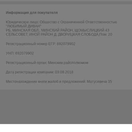
Информация для покупателя
Юридическое лицо:
Общество с Ограниченной Ответственностью
"ЛЮБИМЫЙ ДИВАН"
РБ, МИНСКАЯ ОБЛ., МИНСКИЙ РАЙОН, ЩОМЫСЛИЦКИЙ 43
СЕЛЬСОВЕТ, ИНОЙ РАЙОН Д. ДВОРИЦКАЯ СЛОБОДА,Пом. 20
Регистрационный номер ЕГР: 692079902
УНП: 692079902
Регистрационный орган: Минским райсполкомом
Дата регистрации компании: 03.08.2018
Местонахождение книги жалоб и предложений: Матусевича 35